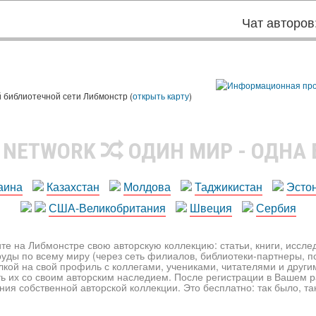
Чат авторов
 библиотечной сети Либмонстр (
открыть карту
)
R NETWORK
ОДИН МИР - ОДНА
аина
Казахстан
Молдова
Таджикистан
Эсто
США-Великобритания
Швеция
Сербия
те на Либмонстре свою авторскую коллекцию: статьи, книги, иссл
уды по всему миру (через сеть филиалов, библиотеки-партнеры, по
лкой на свой профиль с коллегами, учениками, читателями и друг
ь их со своим авторским наследием. После регистрации в Вашем 
ия собственной авторской коллекции. Это бесплатно: так было, так 