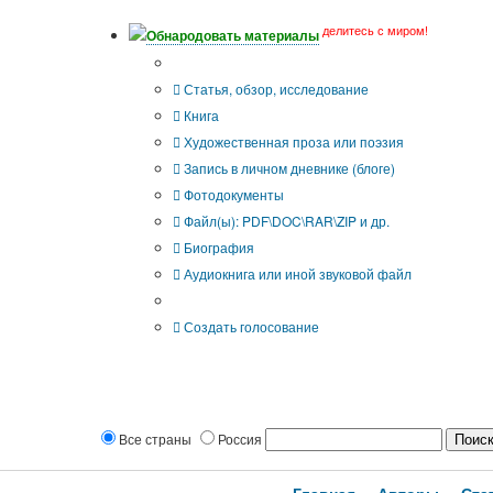
делитесь с миром!
Обнародовать материалы
Тип публикации
Статья, обзор, исследование
Книга
Художественная проза или поэзия
Запись в личном дневнике (блоге)
Фотодокументы
Файл(ы): PDF\DOC\RAR\ZIP и др.
Биография
Аудиокнига или иной звуковой файл
Дополнительные опции:
Создать голосование
Все страны
Россия