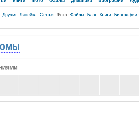
тьи
Книги
Фото
Файлы
Дневники
Биографии
Ауд
·
Друзья
·
Линейка
·
Статьи
·
Фото
·
Файлы
·
Блог
·
Книги
·
Биографии
БОМЫ
аниями