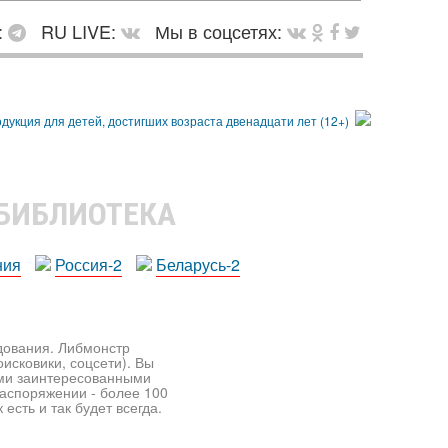
:
RU LIVE:
Мы в соцсетях:
 БИБЛИОТЕКА
ния
Россия-2
Беларусь-2
едования. Либмонстр
исковики, соцсети). Вы
ими заинтересованными
распоряжении - более 100
есть и так будет всегда.