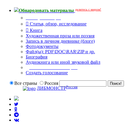
делитесь с миром!
Обнародовать материалы
Тип публикации
Статья, обзор, исследование
Книга
Художественная проза или поэзия
Запись в личном дневнике (блоге)
Фотодокументы
Файл(ы): PDF\DOC\RAR\ZIP и др.
Биография
Аудиокнига или иной звуковой файл
Дополнительные опции:
Создать голосование
Все страны
Россия
Россия
ЛИБМОНСТР