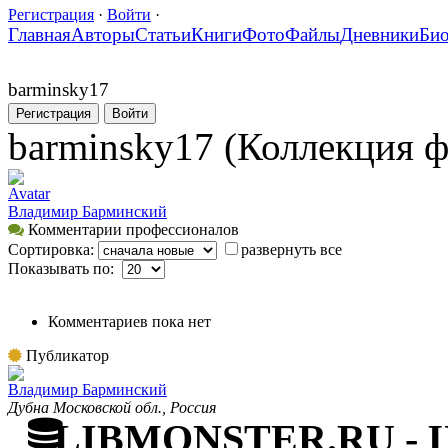
Регистрация
·
Войти
·
Главная
Авторы
Статьи
Книги
Фото
Файлы
Дневники
Би
barminsky17
Регистрация
Войти
barminsky17 (Коллекция 
Avatar
Владимир Барминский
Комментарии профессионалов
Сортировка:
развернуть все
Показывать по:
Комментариев пока нет
Публикатор
Владимир Барминский
Дубна Московской обл., Россия
LIBMONSTER.RU - Ци