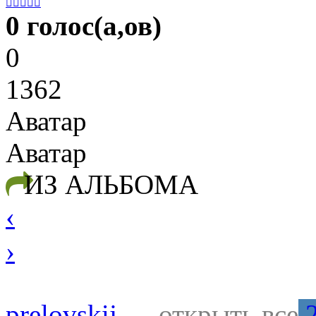





0 голос(а,ов)
0
1362
Аватар
Аватар
ИЗ АЛЬБОМА
‹
›
prelovskij
←
открыть все