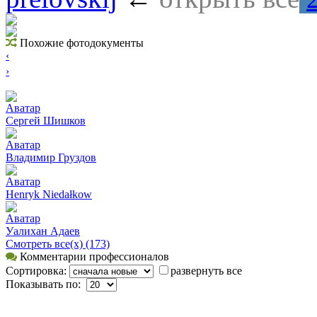
Похожие фотодокументы
‹
›
Аватар
Сергей Шишков
Аватар
Владимир Груздов
Аватар
Henryk Niedałkow
Аватар
Уалихан Адаев
Смотреть все(х) (173)
Комментарии профессионалов
Сортировка:
развернуть все
Показывать по: