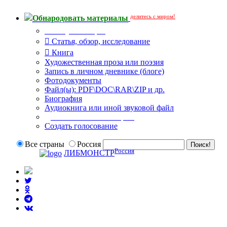
делитесь с миром!
Обнародовать материалы
Тип публикации
Статья, обзор, исследование
Книга
Художественная проза или поэзия
Запись в личном дневнике (блоге)
Фотодокументы
Файл(ы): PDF\DOC\RAR\ZIP и др.
Биография
Аудиокнига или иной звуковой файл
Дополнительные опции:
Создать голосование
Все страны
Россия
Россия
ЛИБМОНСТР