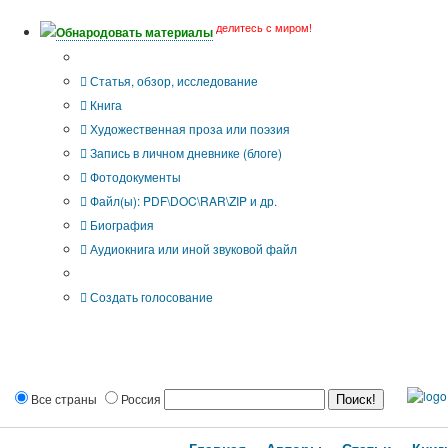
делитесь с миром!
Обнародовать материалы
Тип публикации
Статья, обзор, исследование
Книга
Художественная проза или поэзия
Запись в личном дневнике (блоге)
Фотодокументы
Файл(ы): PDF\DOC\RAR\ZIP и др.
Биография
Аудиокнига или иной звуковой файл
Дополнительные опции:
Создать голосование
Все страны
Россия