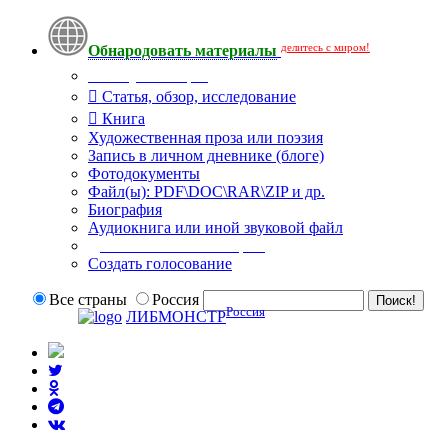
делитесь с миром!
Обнародовать материалы
Тип публикации
Статья, обзор, исследование
Книга
Художественная проза или поэзия
Запись в личном дневнике (блоге)
Фотодокументы
Файл(ы): PDF\DOC\RAR\ZIP и др.
Биография
Аудиокнига или иной звуковой файл
Дополнительные опции:
Создать голосование
Все страны
Россия
Россия
ЛИБМОНСТР