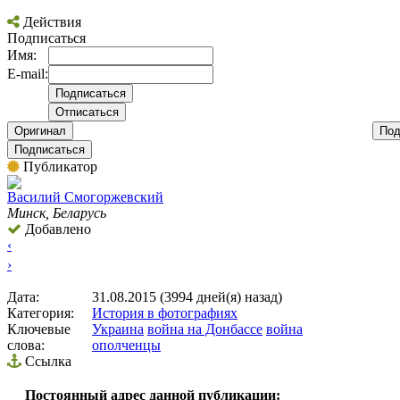
Действия
Подписаться
Имя:
E-mail:
Оригинал
Под
Подписаться
Публикатор
Вacилий Смогоржевский
Минск, Беларусь
Добавлено
‹
›
Дата:
31.08.2015 (3994 дней(я) назад)
Категория:
История в фотографиях
Ключевые
Украина
война на Донбассе
война
слова:
ополченцы
Ссылка
Постоянный адрес данной публикации: