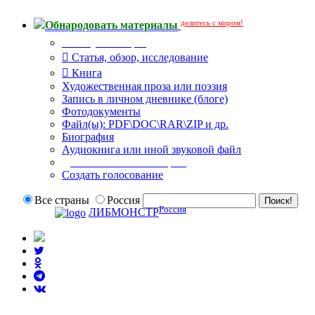
делитесь с миром!
Обнародовать материалы
Тип публикации
Статья, обзор, исследование
Книга
Художественная проза или поэзия
Запись в личном дневнике (блоге)
Фотодокументы
Файл(ы): PDF\DOC\RAR\ZIP и др.
Биография
Аудиокнига или иной звуковой файл
Дополнительные опции:
Создать голосование
Все страны
Россия
Россия
ЛИБМОНСТР