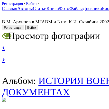
Регистрация
·
Войти
·
Главная
Авторы
Статьи
Книги
Фото
Файлы
Дневники
Би
В.М. Архипов в МГАВМ и Б им. К.И. Скрябина 200
Регистрация
Войти
Просмотр фотографии
‹
›
ИСТОРИЯ ВОЕ
Альбом:
ДОКУМЕНТАХ