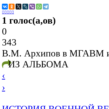





1 голос(а,ов)
0
343
В.М. Архипов в МГАВМ и 
ИЗ АЛЬБОМА
‹
›
ИСТОРИЯ ВОЕННОЙ В