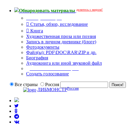
делитесь с миром!
Обнародовать материалы
Тип публикации
Статья, обзор, исследование
Книга
Художественная проза или поэзия
Запись в личном дневнике (блоге)
Фотодокументы
Файл(ы): PDF\DOC\RAR\ZIP и др.
Биография
Аудиокнига или иной звуковой файл
Дополнительные опции:
Создать голосование
Все страны
Россия
Россия
ЛИБМОНСТР