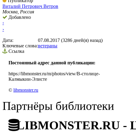
Публикатор
Виталий Петрович Ветров
Москва, Россия
Добавлено
‹
›
Дата:
07.08.2017 (3286 дней(я) назад)
Ключевые слова:
ветераны
Ссылка
Постоянный адрес данной публикации:
https://libmonster.ru/m/photos/view/В-столице-
Калмыкии-Элисте
©
libmonster.ru
Партнёры библиотеки
LIBMONSTER.RU - Ци