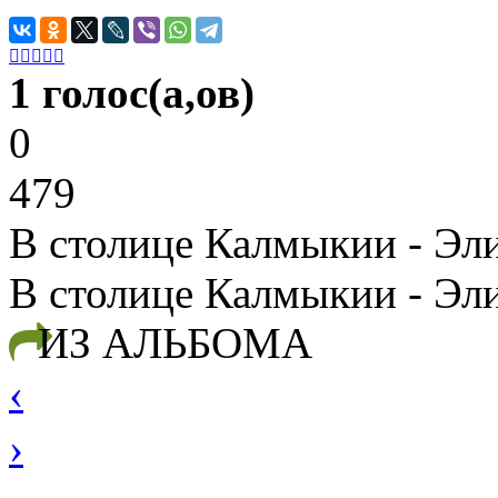





1 голос(а,ов)
0
479
В столице Калмыкии - Эл
В столице Калмыкии - Эл
ИЗ АЛЬБОМА
‹
›