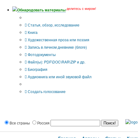
делитесь с миром!
Обнародовать материалы
Тип публикации
Статья, обзор, исследование
Книга
Художественная проза или поэзия
Запись в личном дневнике (блоге)
Фотодокументы
Файл(ы): PDF\DOC\RAR\ZIP и др.
Биография
Аудиокнига или иной звуковой файл
Дополнительные опции:
Создать голосование
Все страны
Россия