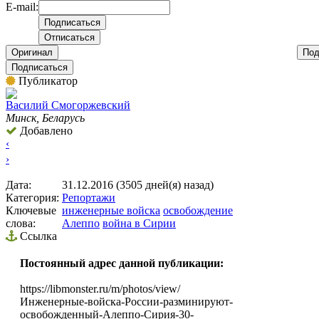
E-mail:
Оригинал
Под
Подписаться
Публикатор
Вacилий Смогоржевский
Минск, Беларусь
Добавлено
‹
›
Дата:
31.12.2016 (3505 дней(я) назад)
Категория:
Репортажи
Ключевые
инженерные войска
освобождение
слова:
Алеппо
война в Сирии
Ссылка
Постоянный адрес данной публикации:
https://libmonster.ru/m/photos/view/
Инженерные-войска-России-разминируют-
освобожденный-Алеппо-Сирия-30-