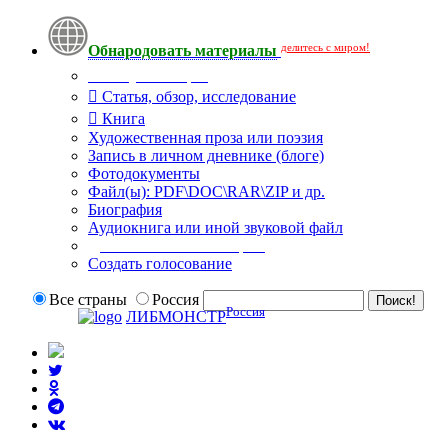
делитесь с миром!
Обнародовать материалы
Тип публикации
Статья, обзор, исследование
Книга
Художественная проза или поэзия
Запись в личном дневнике (блоге)
Фотодокументы
Файл(ы): PDF\DOC\RAR\ZIP и др.
Биография
Аудиокнига или иной звуковой файл
Дополнительные опции:
Создать голосование
Все страны
Россия
Россия
ЛИБМОНСТР