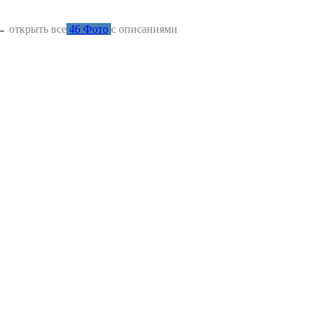
←
открыть все
46 Фото
с описаниями