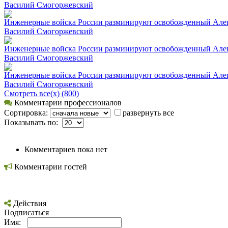
Вacилий Смогоржевский
Инженерные войска России разминируют освобожденный Алепп
Вacилий Смогоржевский
Инженерные войска России разминируют освобожденный Алепп
Вacилий Смогоржевский
Инженерные войска России разминируют освобожденный Алепп
Вacилий Смогоржевский
Смотреть все(х) (800)
Комментарии профессионалов
Сортировка:
развернуть все
Показывать по:
Комментариев пока нет
Комментарии гостей
Действия
Подписаться
Имя: