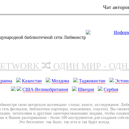
Чат авторо
дународной библиотечной сети Либмонстр
NETWORK
ОДИН МИР - ОД
краина
Казахстан
Молдова
Таджикистан
Эстон
США-Великобритания
Швеция
Сербия
ибмонстре свою авторскую коллекцию: статьи, книги, исследования. Ли
з сеть филиалов, библиотеки-партнеры, поисковики, соцсети). Вы сможет
иками, читателями и другими заинтересованными лицами, чтобы ознако
ии в Вашем распоряжении - более 100 инструментов для создания собст
Это бесплатно: так было, так есть и так будет всегда.