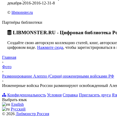
декабря-2016-2016-12-31-8
©
libmonster.ru
Партнёры библиотеки
LIBMONSTER.RU - Цифровая библиотека Ро
Создайте свою авторскую коллекцию статей, книг, авторских
цифровом виде.
Нажмите сюда
, чтобы зарегистрироваться в 
Главная
›
Фото
›
Разминирование Алеппо (Сирия) инженерными войсками РФ
›
Инженерные войска России разминируют освобожденный Алепп
Конфиденциальность
Условия
Справка
Пригласить друга
Яз
Выбрать язык
English
Русский
© 2026
Либмонстр Россия