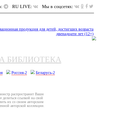
в:
RU LIVE:
Мы в соцсетях:
НА БИБЛИОТЕКА
ия
Россия-2
Беларусь-2
бмонстр распространит Ваши
е делиться ссылкой на свой
мить их со своим авторским
венной авторской коллекции.