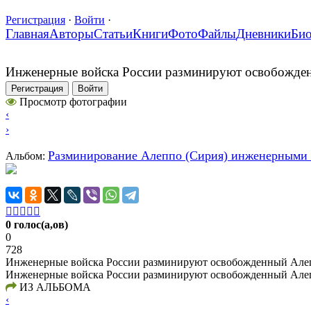
Регистрация
·
Войти
·
Главная
Авторы
Статьи
Книги
Фото
Файлы
Дневники
Би
Инженерные войска России разминируют освобожден
Регистрация
Войти
Просмотр фотографии
‹
›
Разминирование Алеппо (Сирия) инженерными
Альбом:





0 голос(а,ов)
0
728
Инженерные войска России разминируют освобожденный Алепп
Инженерные войска России разминируют освобожденный Алепп
ИЗ АЛЬБОМА
‹