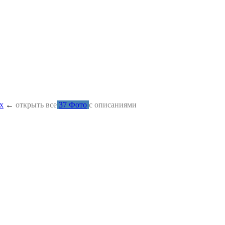
х
←
открыть все
37 Фото
с описаниями