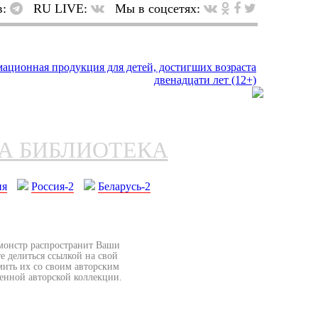
в:
RU LIVE:
Мы в соцсетях:
НА БИБЛИОТЕКА
ия
Россия-2
Беларусь-2
бмонстр распространит Ваши
е делиться ссылкой на свой
мить их со своим авторским
венной авторской коллекции.