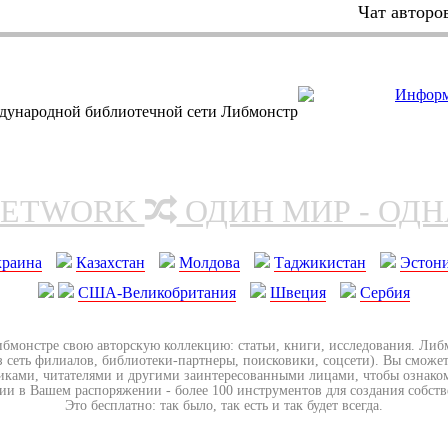
Чат авторо
дународной библиотечной сети Либмонстр
NETWORK
ОДИН МИР - ОД
краина
Казахстан
Молдова
Таджикистан
Эстон
США-Великобритания
Швеция
Сербия
ибмонстре свою авторскую коллекцию: статьи, книги, исследования. Ли
з сеть филиалов, библиотеки-партнеры, поисковики, соцсети). Вы сможет
иками, читателями и другими заинтересованными лицами, чтобы ознако
ии в Вашем распоряжении - более 100 инструментов для создания собст
Это бесплатно: так было, так есть и так будет всегда.