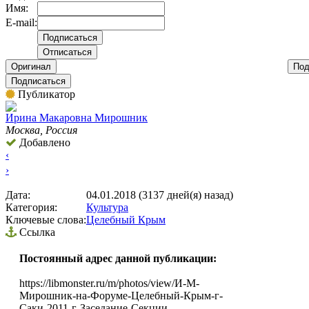
Имя:
E-mail:
Оригинал
Под
Подписаться
Публикатор
Ирина Макаровна Мирошник
Москва, Россия
Добавлено
‹
›
Дата:
04.01.2018 (3137 дней(я) назад)
Категория:
Культура
Ключевые слова:
Целебный Крым
Ссылка
Постоянный адрес данной публикации:
https://libmonster.ru/m/photos/view/И-М-
Мирошник-на-Форуме-Целебный-Крым-г-
Саки-2011-г-Заседание-Секции