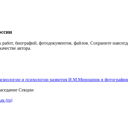
ссии
 работ, биографий, фотодокументов, файлов. Сохраните навсегда
качестве автора.
изиологии и психологии развития И.М.Мирошник в фотография
Заседание Секции
ык (ru)