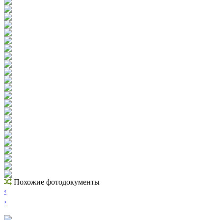
Похожие фотодокументы
‹
›