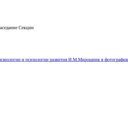
Заседание Секции
изиологии и психологии развития И.М.Мирошник в фотография