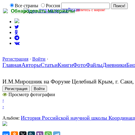
Все страны
Россия
Россия
делитесь с миром!
ЛИБМОНСТР
Обнародовать материалы
Регистрация
·
Войти
·
Главная
Авторы
Статьи
Книги
Фото
Файлы
Дневники
Би
И.М.Мирошник на Форуме Целебный Крым, г. Саки, 
Регистрация
Войти
Просмотр фотографии
‹
›
История Российской научной школы Координац
Альбом: