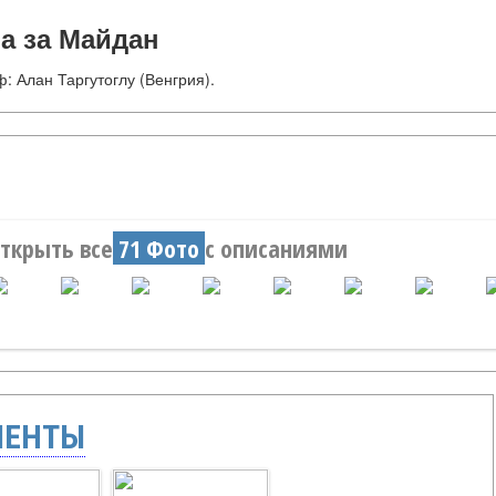
ва за Майдан
: Алан Таргутоглу (Венгрия).
ткрыть все
71 Фото
с описаниями
МЕНТЫ