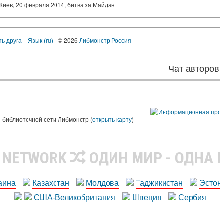
Киев, 20 февраля 2014, битва за Майдан
ть друга
Язык (ru)
© 2026
Либмонстр Россия
Чат авторов
 библиотечной сети Либмонстр (
открыть карту
)
R NETWORK
ОДИН МИР - ОДНА
аина
Казахстан
Молдова
Таджикистан
Эсто
США-Великобритания
Швеция
Сербия