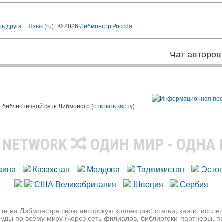
ть друга
Язык (ru)
© 2026
Либмонстр Россия
Чат авторов
 библиотечной сети Либмонстр (
открыть карту
)
R NETWORK
ОДИН МИР - ОДНА
аина
Казахстан
Молдова
Таджикистан
Эсто
США-Великобритания
Швеция
Сербия
те на Либмонстре свою авторскую коллекцию: статьи, книги, иссл
уды по всему миру (через сеть филиалов, библиотеки-партнеры, по