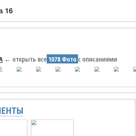
 16
А
←
открыть все
1078 Фото
с описаниями
МЕНТЫ