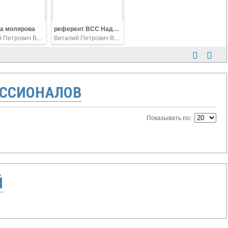
а молярова
референт ВСС Надежда Юрьевна Молярова во Ввладикавказе
Виталий Петрович Ветров
Виталий Петрович Ветров
ССИОНАЛОВ
Показывать по:
Й