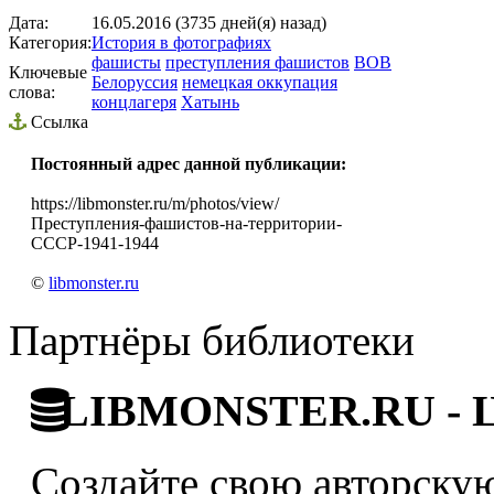
Дата:
16.05.2016 (3735 дней(я) назад)
Категория:
История в фотографиях
фашисты
преступления фашистов
ВОВ
Ключевые
Белоруссия
немецкая оккупация
слова:
концлагеря
Хатынь
Ссылка
Постоянный адрес данной публикации:
https://libmonster.ru/m/photos/view/
Преступления-фашистов-на-территории-
СССР-1941-1944
©
libmonster.ru
Партнёры библиотеки
LIBMONSTER.RU - Ци
Создайте свою авторскую