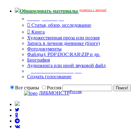
делитесь с миром!
Обнародовать материалы
Тип публикации
Статья, обзор, исследование
Книга
Художественная проза или поэзия
Запись в личном дневнике (блоге)
Фотодокументы
Файл(ы): PDF\DOC\RAR\ZIP и др.
Биография
Аудиокнига или иной звуковой файл
Дополнительные опции:
Создать голосование
Все страны
Россия
Россия
ЛИБМОНСТР