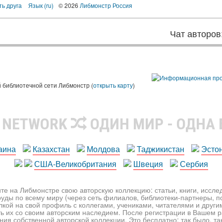
ть друга
Язык (ru)
© 2026
Либмонстр Россия
Чат авторов
 библиотечной сети Либмонстр (
открыть карту
)
R NETWORK
ОДИН МИР - ОДНА
аина
Казахстан
Молдова
Таджикистан
Эсто
США-Великобритания
Швеция
Сербия
те на Либмонстре свою авторскую коллекцию: статьи, книги, иссл
уды по всему миру (через сеть филиалов, библиотеки-партнеры, по
лкой на свой профиль с коллегами, учениками, читателями и друг
ь их со своим авторским наследием. После регистрации в Вашем 
ия собственной авторской коллекции. Это бесплатно: так было, так 