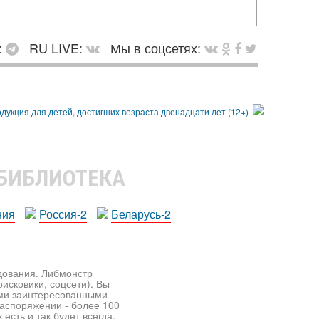
:
RU LIVE:
Мы в соцсетях:
 БИБЛИОТЕКА
ния
Россия-2
Беларусь-2
едования. Либмонстр
исковики, соцсети). Вы
ими заинтересованными
распоряжении - более 100
есть и так будет всегда.