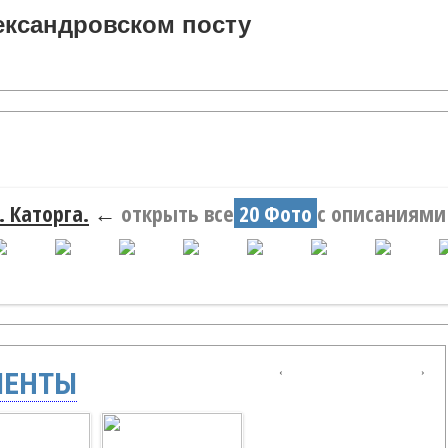
ександровском посту
 Каторга.
←
открыть все
20 Фото
с описаниями
‹
›
МЕНТЫ