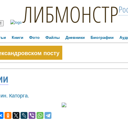
ЛИБМОНСТР
Ро
тьи
Книги
Фото
Файлы
Дневники
Биографии
Ауд
ександровском посту
ИИ
н. Каторга.