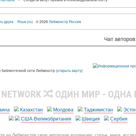
ть друга
Язык (ru)
© 2026
Либмонстр Россия
Чат авторов
 библиотечной сети Либмонстр (
открыть карту
)
R NETWORK
ОДИН МИР - ОДНА
аина
Казахстан
Молдова
Таджикистан
Эсто
США-Великобритания
Швеция
Сербия
те на Либмонстре свою авторскую коллекцию: статьи, книги, иссл