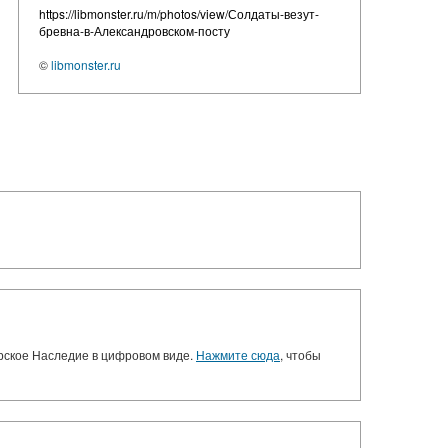
https://libmonster.ru/m/photos/view/Солдаты-везут-
бревна-в-Александровском-посту
©
libmonster.ru
орское Наследие в цифровом виде.
Нажмите сюда
, чтобы