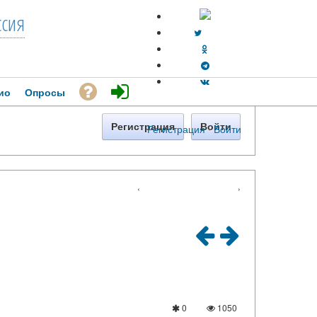
ссия
ио
Опросы
Регистрация
Войти
Регистрация
·
Войти
‹
›
0
1050