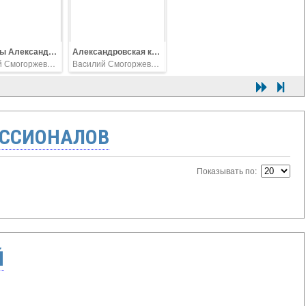
Солдаты Александровской местной команды, охраняющей тюрьму
Александровская каторжная тюрьма
Вacилий Смогоржевский
Вacилий Смогоржевский
ССИОНАЛОВ
Показывать по:
Й