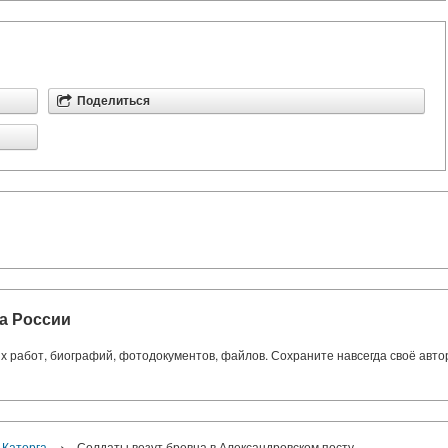
Поделиться
а России
ких работ, биографий, фотодокументов, файлов. Сохраните навсегда своё авт
›
Каторга.
Солдаты везут бревна в Александровском посту