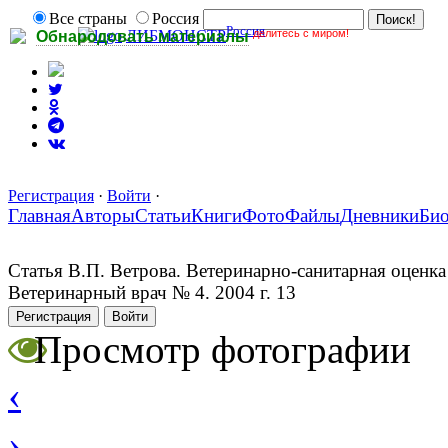
Все страны
Россия
Россия
делитесь с миром!
ЛИБМОНСТР
Обнародовать материалы
Регистрация
·
Войти
·
Главная
Авторы
Статьи
Книги
Фото
Файлы
Дневники
Би
Статья В.П. Ветрова. Ветеринарно-санитарная оценк
Ветеринарный врач № 4. 2004 г. 13
Регистрация
Войти
Просмотр фотографии
‹
›