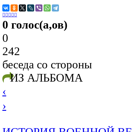





0 голос(а,ов)
0
242
беседа со стороны
ИЗ АЛЬБОМА
‹
›
ИСТОРИЯ ВОЕННОЙ В