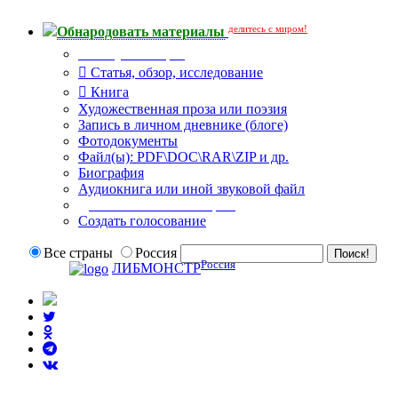
делитесь с миром!
Обнародовать материалы
Тип публикации
Статья, обзор, исследование
Книга
Художественная проза или поэзия
Запись в личном дневнике (блоге)
Фотодокументы
Файл(ы): PDF\DOC\RAR\ZIP и др.
Биография
Аудиокнига или иной звуковой файл
Дополнительные опции:
Создать голосование
Все страны
Россия
Россия
ЛИБМОНСТР