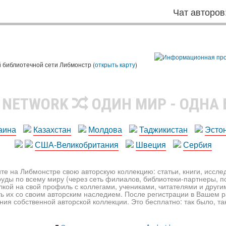
Чат авторов
 библиотечной сети Либмонстр (
открыть карту
)
R NETWORK
ОДИН МИР - ОДНА
аина
Казахстан
Молдова
Таджикистан
Эсто
США-Великобритания
Швеция
Сербия
те на Либмонстре свою авторскую коллекцию: статьи, книги, иссл
уды по всему миру (через сеть филиалов, библиотеки-партнеры, по
лкой на свой профиль с коллегами, учениками, читателями и друг
ь их со своим авторским наследием. После регистрации в Вашем 
ия собственной авторской коллекции. Это бесплатно: так было, так 