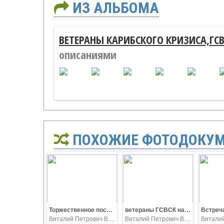
ИЗ АЛЬБОМА
ВЕТЕРАНЫ КАРИБСКОГО КРИЗИСА,ГСВ
описаниями
ПОХОЖИЕ ФОТОДОКУ
Торжественное построение ветеранов 7 омсбр у памятника воинам-интернационалиста на Поклонной горе в Москве. 14 сентября 2019 года.ву-i - 2019-09-16 Кубинцы
ветераны ГСВСК на Поклонной горе в Москве
Виталий Петрович Ветров
Виталий Петрович Ветров