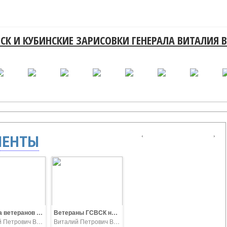
СК И КУБИНСКИЕ ЗАРИСОВКИ ГЕНЕРАЛА ВИТАЛИЯ 
‹
›
МЕНТЫ
Встреча ветеранов - Кубинцев, 7 ОМСБР на Поклонной горе 14 сентября 2019 года
Ветераны ГСВСК на Поклонной горе в Москве А.Лисовой, В. Носов
Виталий Петрович Ветров
Виталий Петрович Ветров