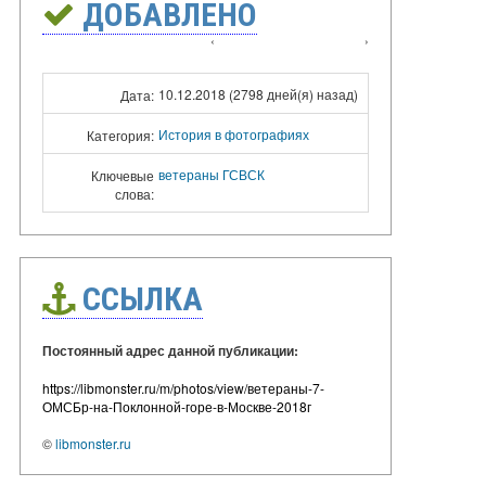
ДОБАВЛЕНО
‹
›
10.12.2018 (2798 дней(я) назад)
Дата:
История в фотографиях
Категория:
ветераны ГСВСК
Ключевые
слова:
ССЫЛКА
Постоянный адрес данной публикации:
https://libmonster.ru/m/photos/view/ветераны-7-
ОМСБр-на-Поклонной-горе-в-Москве-2018г
©
libmonster.ru