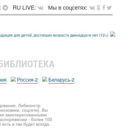
:
RU LIVE:
Мы в соцсетях:
 БИБЛИОТЕКА
ния
Россия-2
Беларусь-2
едования. Либмонстр
исковики, соцсети). Вы
ими заинтересованными
распоряжении - более 100
есть и так будет всегда.