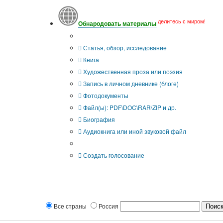
делитесь с миром!
Обнародовать материалы
Тип публикации
Статья, обзор, исследование
Книга
Художественная проза или поэзия
Запись в личном дневнике (блоге)
Фотодокументы
Файл(ы): PDF\DOC\RAR\ZIP и др.
Биография
Аудиокнига или иной звуковой файл
Дополнительные опции:
Создать голосование
Все страны
Россия