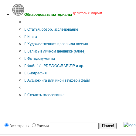
делитесь с миром!
Обнародовать материалы
Тип публикации
Статья, обзор, исследование
Книга
Художественная проза или поэзия
Запись в личном дневнике (блоге)
Фотодокументы
Файл(ы): PDF\DOC\RAR\ZIP и др.
Биография
Аудиокнига или иной звуковой файл
Дополнительные опции:
Создать голосование
Все страны
Россия