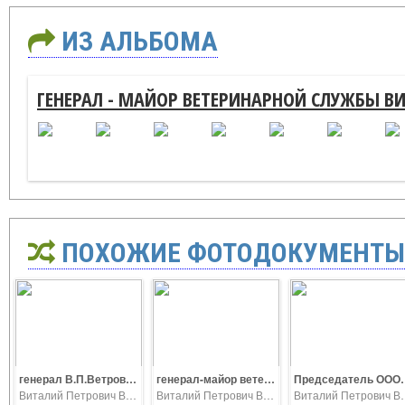
ИЗ АЛЬБОМА
ГЕНЕРАЛ - МАЙОР ВЕТЕРИНАРНОЙ СЛУЖБЫ В
ПОХОЖИЕ ФОТОДОКУМЕНТЫ
генерал В.П.Ветров, Е.М.Высребенцев на полигоне Радишевский
генерал-майор ветеринарной службы В.П.Ветров на полигоне Радишевский
Председатель ОООВ ВС РФ генерал армии В.Ф. Ермаков,
Виталий Петрович Ветров
Виталий Петрович Ветров
Виталий П