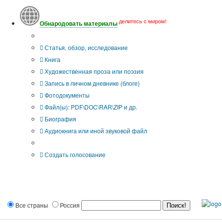
делитесь с миром!
Обнародовать материалы
Тип публикации
Статья, обзор, исследование
Книга
Художественная проза или поэзия
Запись в личном дневнике (блоге)
Фотодокументы
Файл(ы): PDF\DOC\RAR\ZIP и др.
Биография
Аудиокнига или иной звуковой файл
Дополнительные опции:
Создать голосование
Все страны
Россия