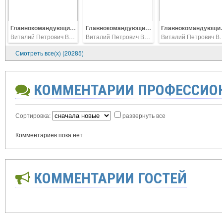
Главнокомандующий Войсками Дальнего Востока, генерал армии И.М Третьяк, генерал-майор ветеринарной службы В.П. Ветров, справа 2001г.
Главнокомандующий Войсками Дальнего Востока, генерал армии И.М Третьяк, генерал-майор ветеринарной службы В.П. Ветров, справа 2001г.
Главнокомандующий Войсками Дальне
Виталий Петрович Ветров
Виталий Петрович Ветров
Виталий П
Смотреть все(х) (20285)
КОММЕНТАРИИ ПРОФЕССИО
Сортировка:
развернуть все
Комментариев пока нет
КОММЕНТАРИИ ГОСТЕЙ