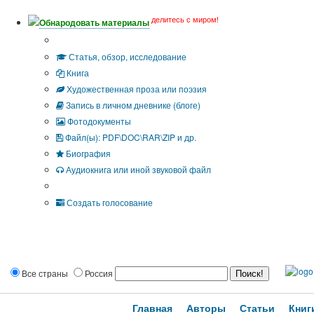
делитесь с миром!
Обнародовать материалы
Тип публикации
Статья, обзор, исследование
Книга
Художественная проза или поэзия
Запись в личном дневнике (блоге)
Фотодокументы
Файл(ы): PDF\DOC\RAR\ZIP и др.
Биография
Аудиокнига или иной звуковой файл
Дополнительные опции:
Создать голосование
Все страны
Россия
Главная
Авторы
Статьи
Книг