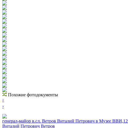
Похожие фотодокументы
‹
›
генерал-майор в.сл. Ветров Виталий Петрович в Музее ВВИ,12
Виталий Петрович Ветров