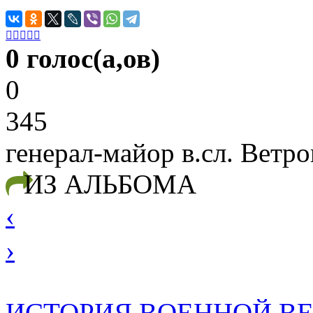





0 голос(а,ов)
0
345
генерал-майор в.сл. Ветр
ИЗ АЛЬБОМА
‹
›
ИСТОРИЯ ВОЕННОЙ В