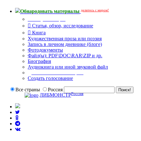
делитесь с миром!
Обнародовать материалы
Тип публикации
Статья, обзор, исследование
Книга
Художественная проза или поэзия
Запись в личном дневнике (блоге)
Фотодокументы
Файл(ы): PDF\DOC\RAR\ZIP и др.
Биография
Аудиокнига или иной звуковой файл
Дополнительные опции:
Создать голосование
Все страны
Россия
Россия
ЛИБМОНСТР