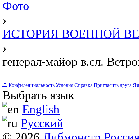
Фото
›
ИСТОРИЯ ВОЕННОЙ В
›
генерал-майор в.сл. Ветр
Конфиденциальность
Условия
Справка
Пригласить друга
Яз
Выбрать язык
English
Русский
© 2026
Либмонстр Росси