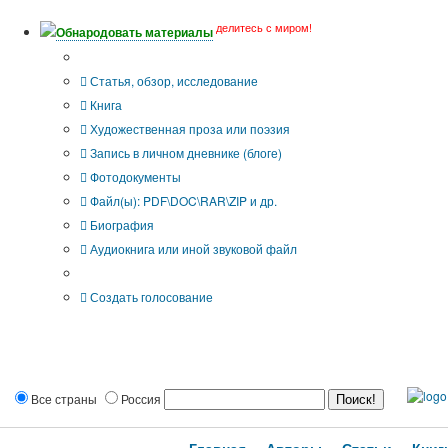
делитесь с миром!
Обнародовать материалы
Тип публикации
Статья, обзор, исследование
Книга
Художественная проза или поэзия
Запись в личном дневнике (блоге)
Фотодокументы
Файл(ы): PDF\DOC\RAR\ZIP и др.
Биография
Аудиокнига или иной звуковой файл
Дополнительные опции:
Создать голосование
Все страны
Россия