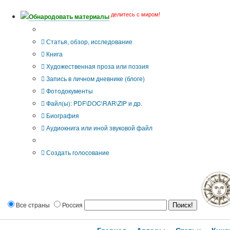
делитесь с миром!
Обнародовать материалы
Тип публикации
Статья, обзор, исследование
Книга
Художественная проза или поэзия
Запись в личном дневнике (блоге)
Фотодокументы
Файл(ы): PDF\DOC\RAR\ZIP и др.
Биография
Аудиокнига или иной звуковой файл
Дополнительные опции:
Создать голосование
Все страны
Россия