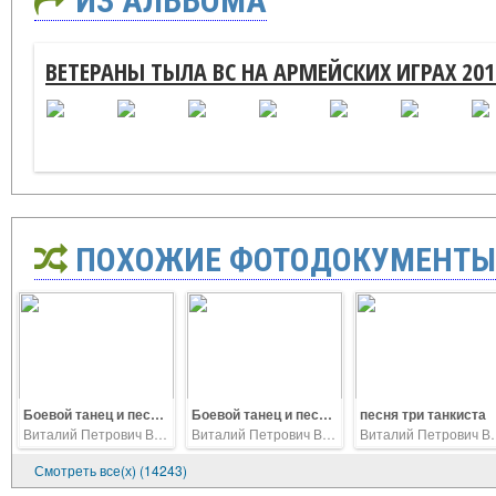
ИЗ АЛЬБОМА
ВЕТЕРАНЫ ТЫЛА ВС НА АРМЕЙСКИХ ИГРАХ 2017
ПОХОЖИЕ ФОТОДОКУМЕНТЫ
Боевой танец и песня Ангольских курсантов специального факультета Вольского военного института Тыла.
Боевой танец и песня Ангольских курсантов специального факультета Вольского военного института Тыла.
песня три танкиста
Виталий Петрович Ветров
Виталий Петрович Ветров
Виталий П
Смотреть все(х) (14243)