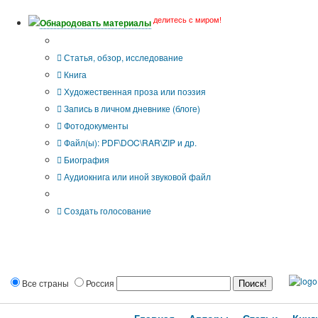
делитесь с миром!
Обнародовать материалы
Тип публикации
Статья, обзор, исследование
Книга
Художественная проза или поэзия
Запись в личном дневнике (блоге)
Фотодокументы
Файл(ы): PDF\DOC\RAR\ZIP и др.
Биография
Аудиокнига или иной звуковой файл
Дополнительные опции:
Создать голосование
Все страны
Россия