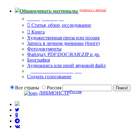
делитесь с миром!
Обнародовать материалы
Тип публикации
Статья, обзор, исследование
Книга
Художественная проза или поэзия
Запись в личном дневнике (блоге)
Фотодокументы
Файл(ы): PDF\DOC\RAR\ZIP и др.
Биография
Аудиокнига или иной звуковой файл
Дополнительные опции:
Создать голосование
Все страны
Россия
Россия
ЛИБМОНСТР