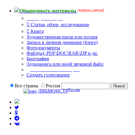
делитесь с миром!
Обнародовать материалы
Тип публикации
Статья, обзор, исследование
Книга
Художественная проза или поэзия
Запись в личном дневнике (блоге)
Фотодокументы
Файл(ы): PDF\DOC\RAR\ZIP и др.
Биография
Аудиокнига или иной звуковой файл
Дополнительные опции:
Создать голосование
Все страны
Россия
Россия
ЛИБМОНСТР