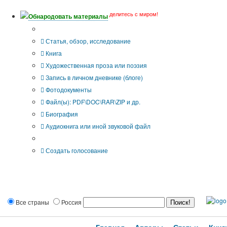
делитесь с миром!
Обнародовать материалы
Тип публикации
Статья, обзор, исследование
Книга
Художественная проза или поэзия
Запись в личном дневнике (блоге)
Фотодокументы
Файл(ы): PDF\DOC\RAR\ZIP и др.
Биография
Аудиокнига или иной звуковой файл
Дополнительные опции:
Создать голосование
Все страны
Россия