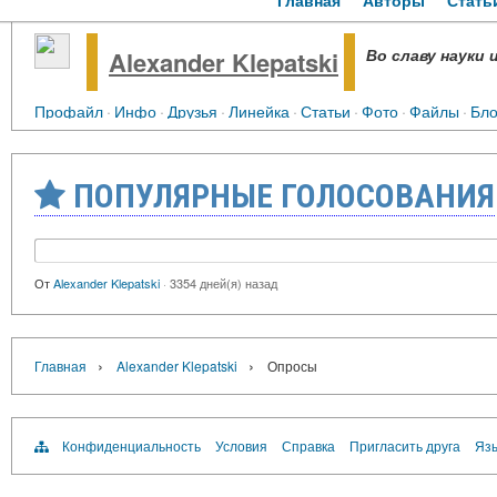
Главная
Авторы
Стать
Во славу науки 
Alexander Klepatski
Профайл
·
Инфо
·
Друзья
·
Линейка
·
Статьи
·
Фото
·
Файлы
·
Бло
ПОПУЛЯРНЫЕ ГОЛОСОВАНИЯ
От
Alexander Klepatski
·
3354 дней(я) назад
›
›
Главная
Alexander Klepatski
Опросы
Конфиденциальность
Условия
Справка
Пригласить друга
Язы