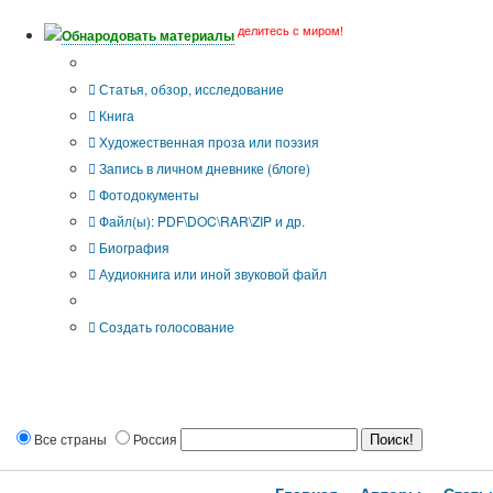
делитесь с миром!
Обнародовать материалы
Тип публикации
Статья, обзор, исследование
Книга
Художественная проза или поэзия
Запись в личном дневнике (блоге)
Фотодокументы
Файл(ы): PDF\DOC\RAR\ZIP и др.
Биография
Аудиокнига или иной звуковой файл
Дополнительные опции:
Создать голосование
Все страны
Россия