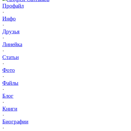
Профайл
·
Инфо
·
Друзья
·
Линейка
·
Статьи
·
Фото
·
Файлы
·
Блог
·
Книги
·
Биографии
·