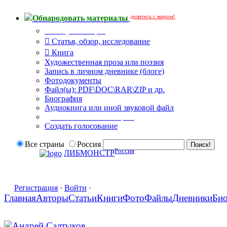
делитесь с миром!
Обнародовать материалы
Тип публикации
Статья, обзор, исследование
Книга
Художественная проза или поэзия
Запись в личном дневнике (блоге)
Фотодокументы
Файл(ы): PDF\DOC\RAR\ZIP и др.
Биография
Аудиокнига или иной звуковой файл
Дополнительные опции:
Создать голосование
Все страны
Россия
Россия
ЛИБМОНСТР
Регистрация
·
Войти
·
Главная
Авторы
Статьи
Книги
Фото
Файлы
Дневники
Би
Андрей Салтыков