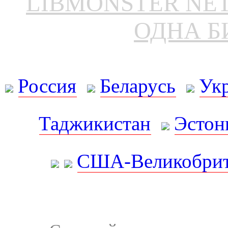
LIBMONSTER N
ОДНА Б
Россия
Беларусь
Ук
Таджикистан
Эстон
США-Великобрит