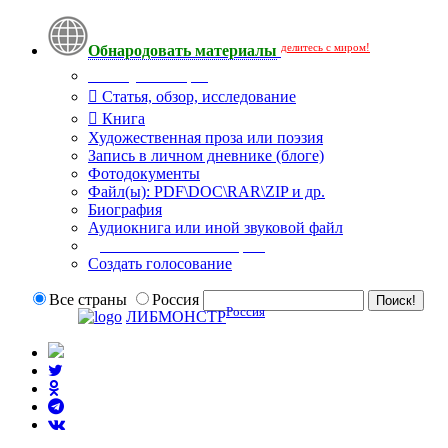
делитесь с миром!
Обнародовать материалы
Тип публикации
Статья, обзор, исследование
Книга
Художественная проза или поэзия
Запись в личном дневнике (блоге)
Фотодокументы
Файл(ы): PDF\DOC\RAR\ZIP и др.
Биография
Аудиокнига или иной звуковой файл
Дополнительные опции:
Создать голосование
Все страны
Россия
Россия
ЛИБМОНСТР