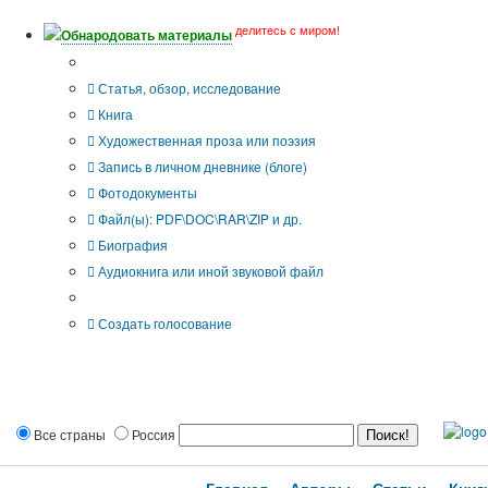
делитесь с миром!
Обнародовать материалы
Тип публикации
Статья, обзор, исследование
Книга
Художественная проза или поэзия
Запись в личном дневнике (блоге)
Фотодокументы
Файл(ы): PDF\DOC\RAR\ZIP и др.
Биография
Аудиокнига или иной звуковой файл
Дополнительные опции:
Создать голосование
Все страны
Россия