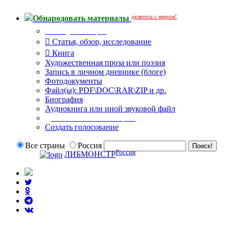
делитесь с миром!
Обнародовать материалы
Тип публикации
Статья, обзор, исследование
Книга
Художественная проза или поэзия
Запись в личном дневнике (блоге)
Фотодокументы
Файл(ы): PDF\DOC\RAR\ZIP и др.
Биография
Аудиокнига или иной звуковой файл
Дополнительные опции:
Создать голосование
Все страны
Россия
Россия
ЛИБМОНСТР