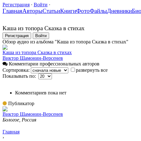
Регистрация
·
Войти
·
Главная
Авторы
Статьи
Книги
Фото
Файлы
Дневники
Би
Каша из топора Сказка в стихах
Регистрация
Войти
Обзор аудио из альбома "Каша из топора Сказка в стихах"
Каша из топора Сказка в стихах
Виктор Шамонин-Версенев
Комментарии профессиональных авторов
Сортировка:
развернуть все
Показывать по:
Комментариев пока нет
Публикатор
Виктор Шамонин-Версенев
Бологое, Россия
Главная
›