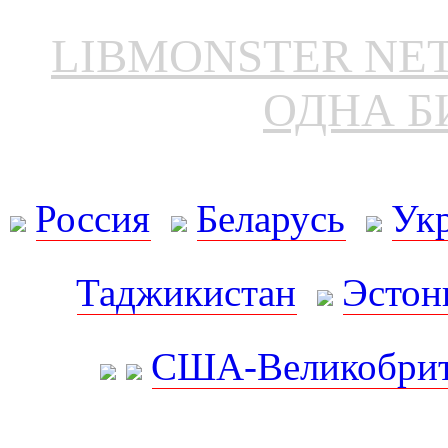
LIBMONSTER N
ОДНА Б
Россия
Беларусь
Ук
Таджикистан
Эстон
США-Великобрит