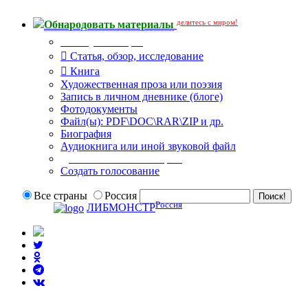
делитесь с миром!
Обнародовать материалы
Тип публикации
Статья, обзор, исследование
Книга
Художественная проза или поэзия
Запись в личном дневнике (блоге)
Фотодокументы
Файл(ы): PDF\DOC\RAR\ZIP и др.
Биография
Аудиокнига или иной звуковой файл
Дополнительные опции:
Создать голосование
Все страны
Россия
Россия
ЛИБМОНСТР