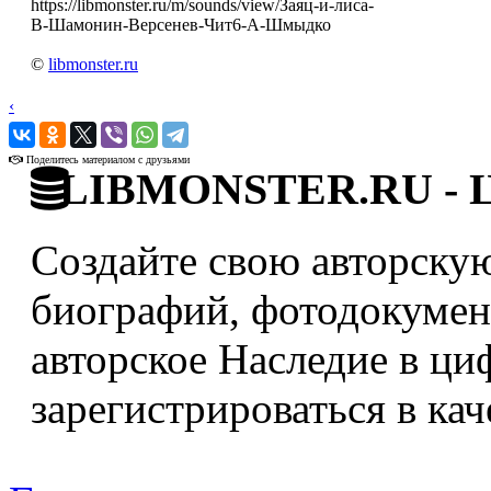
https://libmonster.ru/m/sounds/view/Заяц-и-лиса-
В-Шамонин-Версенев-Чит6-А-Шмыдко
©
libmonster.ru
‹
›
Поделитесь материалом с друзьями
LIBMONSTER.RU - Ци
Создайте свою авторскую
биографий, фотодокумент
авторское Наследие в ци
зарегистрироваться в кач