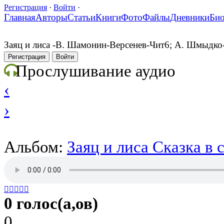
Регистрация
·
Войти
·
Главная
Авторы
Статьи
Книги
Фото
Файлы
Дневники
Би
Заяц и лиса -В. Шамонин-Версенев-Чит6; А. Шмыдко
Регистрация
Войти
Прослушивание аудио
‹
›
Альбом:
Заяц и лиса Сказка в 





0 голос(а,ов)
0