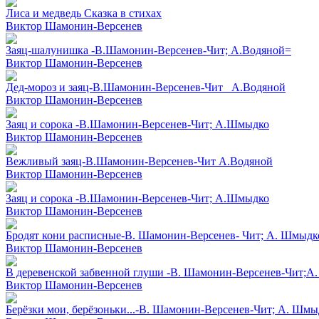
Лиса и медведь Сказка в стихах
Виктор Шамонин-Версенев
Заяц-шалунишка -В.Шамонин-Версенев-Чит; А.Водяной=
Виктор Шамонин-Версенев
Дед-мороз и заяц-В.Шамонин-Версенев-Чит_ А.Водяной
Виктор Шамонин-Версенев
Заяц и сорока -В.Шамонин-Версенев-Чит; А.Шмыдко
Виктор Шамонин-Версенев
Вежливый заяц-В.Шамонин-Версенев-Чит А.Водяной
Виктор Шамонин-Версенев
Заяц и сорока -В.Шамонин-Версенев-Чит; А.Шмыдко
Виктор Шамонин-Версенев
Бродят кони расписные-В. Шамонин-Версенев- Чит; А. Шмыдк
Виктор Шамонин-Версенев
В деревенской забвенной глуши -В. Шамонин-Версенев-Чит;А
Виктор Шамонин-Версенев
Берёзки мои, берёзоньки...-В. Шамонин-Версенев-Чит; А. Шмы