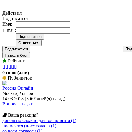
Действия
Подписаться
Имя:
E-mail:
Подписаться
Под
Назад в блог
Рейтинг





0 голос(а,ов)
Публикатор
Россия Онлайн
Москва, Россия
14.03.2018 (3067 дней(я) назад)
Вопросы науки
Ваша реакция?
довольно сложно для восприятия (1)
посмеялся (посмеялась) (1)
со всем согласен (1)