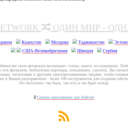
NETWORK
ОДИН МИР - ОД
краина
Казахстан
Молдова
Таджикистан
Эстон
США-Великобритания
Швеция
Сербия
ибмонстре свою авторскую коллекцию: статьи, книги, исследования. Ли
з сеть филиалов, библиотеки-партнеры, поисковики, соцсети). Вы сможет
иками, читателями и другими заинтересованными лицами, чтобы ознако
ии в Вашем распоряжении - более 100 инструментов для создания собст
Это бесплатно: так было, так есть и так будет всегда.
Скачать приложение для Android