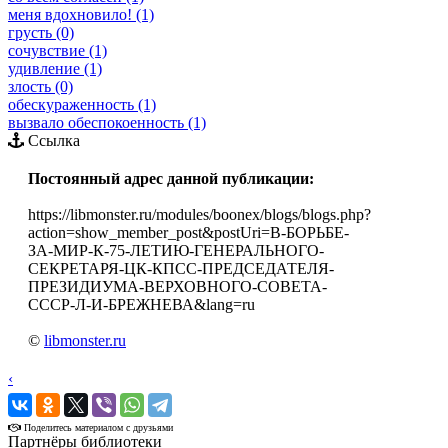
меня вдохновило! (1)
грусть (0)
сочувствие (1)
удивление (1)
злость (0)
обескураженность (1)
вызвало обеспокоенность (1)
Ссылка
Постоянный адрес данной публикации:
https://libmonster.ru/modules/boonex/blogs/blogs.php?
action=show_member_post&postUri=В-БОРЬБЕ-
ЗА-МИР-К-75-ЛЕТИЮ-ГЕНЕРАЛЬНОГО-
СЕКРЕТАРЯ-ЦК-КПСС-ПРЕДСЕДАТЕЛЯ-
ПРЕЗИДИУМА-ВЕРХОВНОГО-СОВЕТА-
СССР-Л-И-БРЕЖНЕВА&lang=ru
©
libmonster.ru
‹
›
Поделитесь материалом с друзьями
Партнёры библиотеки