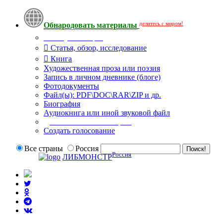
делитесь с миром!
Обнародовать материалы
Тип публикации
Статья, обзор, исследование
Книга
Художественная проза или поэзия
Запись в личном дневнике (блоге)
Фотодокументы
Файл(ы): PDF\DOC\RAR\ZIP и др.
Биография
Аудиокнига или иной звуковой файл
Дополнительные опции:
Создать голосование
Все страны
Россия
Россия
ЛИБМОНСТР