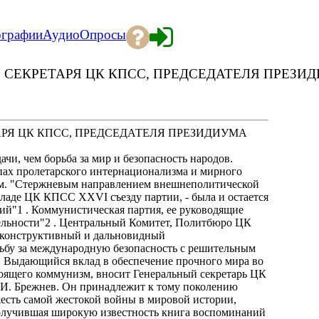
ографии
Аудио
Опросы
ГО СЕКРЕТАРЯ ЦК КПСС, ПРЕДСЕДАТЕЛЯ ПРЕЗ
ТАРЯ ЦК КПСС, ПРЕДСЕДАТЕЛЯ ПРЕЗИДИУМА
чи, чем борьба за мир и безопасность народов.
пах пролетарского интернационализма и мирного
ем. "Стержневым направлением внешнеполитической
окладе ЦК КПСС XXVI съезду партии, - была и остается
ий"1 . Коммунистическая партия, ее руководящие
ельности"2 . Центральный Комитет, Политбюро ЦК
 конструктивный и дальновидный
ьбу за международную безопасность с решительным
 Выдающийся вклад в обеспечение прочного мира во
троящего коммунизм, вносит Генеральный секретарь ЦК
И. Брежнев. Он принадлежит к тому поколению
жесть самой жестокой войны в мировой истории,
 Получившая широкую известность книга воспоминаний