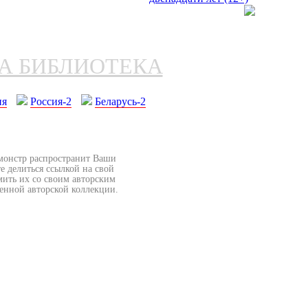
НА БИБЛИОТЕКА
ия
Россия-2
Беларусь-2
бмонстр распространит Ваши
е делиться ссылкой на свой
мить их со своим авторским
венной авторской коллекции.