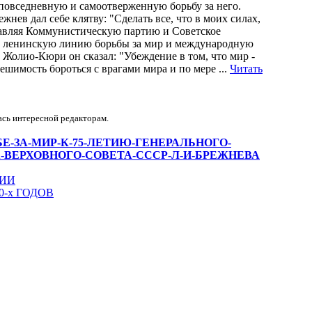
 повседневную и самоотверженную борьбу за него.
нев дал себе клятву: "Сделать все, что в моих силах,
главляя Коммунистическую партию и Советское
ит ленинскую линию борьбы за мир и международную
 Жолио-Кюри он сказал: "Убеждение в том, что мир -
решимость бороться с врагами мира и по мере ...
Читать
ась интересной редакторам.
/В-БОРЬБЕ-ЗА-МИР-К-75-ЛЕТИЮ-ГЕНЕРАЛЬНОГО-
-ВЕРХОВНОГО-СОВЕТА-СССР-Л-И-БРЕЖНЕВА
ФИИ
0-х ГОДОВ