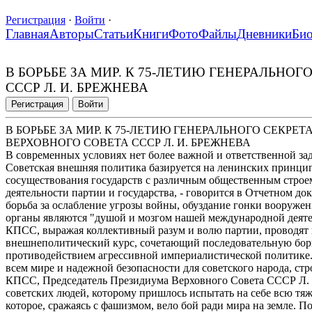
Регистрация
·
Войти
·
Главная
Авторы
Статьи
Книги
Фото
Файлы
Дневники
Би
В БОРЬБЕ ЗА МИР. К 75-ЛЕТИЮ ГЕНЕРАЛЬНО
СССР Л. И. БРЕЖНЕВА
Регистрация
Войти
В БОРЬБЕ ЗА МИР. К 75-ЛЕТИЮ ГЕНЕРАЛЬНОГО СЕКРЕ
ВЕРХОВНОГО СОВЕТА СССР Л. И. БРЕЖНЕВА
В современных условиях нет более важной и ответственной зада
Советская внешняя политика базируется на ленинских принци
сосуществования государств с различным общественным стро
деятельности партии и государства, - говорится в Отчетном д
борьба за ослабление угрозы войны, обуздание гонки вооружен
органы являются "душой и мозгом нашей международной деят
КПСС, выражая коллективный разум и волю партии, проводят
внешнеполитический курс, сочетающий последовательную бор
противодействием агрессивной империалистической политике.
всем мире и надежной безопасности для советского народа, с
КПСС, Председатель Президиума Верховного Совета СССР Л. 
советских людей, которому пришлось испытать на себе всю тя
которое, сражаясь с фашизмом, вело бой ради мира на земле.