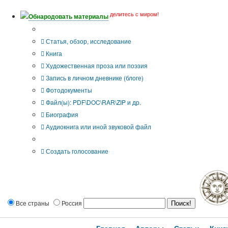
делитесь с миром!
Обнародовать материалы
Тип публикации
Статья, обзор, исследование
Книга
Художественная проза или поэзия
Запись в личном дневнике (блоге)
Фотодокументы
Файл(ы): PDF\DOC\RAR\ZIP и др.
Биография
Аудиокнига или иной звуковой файл
Дополнительные опции:
Создать голосование
Все страны
Россия