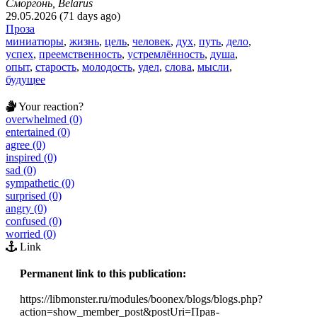
Сморгонь, Belarus
29.05.2026 (71 days ago)
Проза
миниатюры
,
жизнь
,
цель
,
человек
,
дух
,
путь
,
дело
,
успех
,
преемственность
,
устремлённость
,
душа
,
опыт
,
старость
,
молодость
,
удел
,
слова
,
мысли
,
будущее
Your reaction?
overwhelmed (0)
entertained (0)
agree (0)
inspired (0)
sad (0)
sympathetic (0)
surprised (0)
angry (0)
confused (0)
worried (0)
Link
Permanent link to this publication:
https://libmonster.ru/modules/boonex/blogs/blogs.php?
action=show_member_post&postUri=Прав-