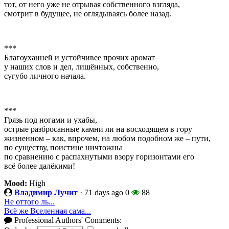
тот, от него уже не отрывая собственного взгляда,
смотрит в будущее, не оглядываясь более назад.
***
Благоуханней и устойчивее прочих аромат
у наших слов и дел, лишённых, собственно,
сугубо личного начала.
***
Грязь под ногами и ухабы,
острые разбросанные камни ли на восходящем в гору
жизненном – как, впрочем, на любом подобном же – пути,
по существу, поистине ничтожны
по сравнению с распахнутыми взору горизонтами его
всё более далёкими!
Mood:
High
Владимир Лучит
·
71 days ago
0
88
Не оттого ль...
Всё же Вселенная сама...
Professional Authors' Comments: