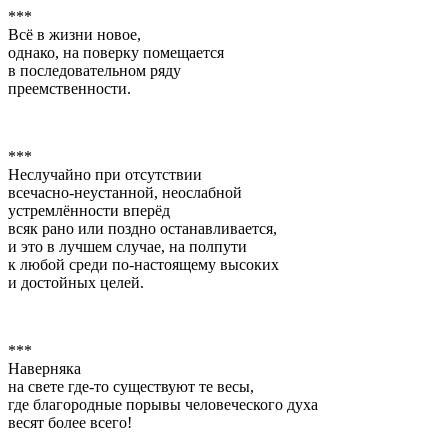
***
Всё в жизни новое,
однако, на поверку помещается
в последовательном ряду
преемственности.
***
Неслучайно при отсутствии
всечасно-неустанной, неослабной
устремлённости вперёд
всяк рано или поздно останавливается,
и это в лучшем случае, на полпути
к любой среди по-настоящему высоких
и достойных целей.
***
Наверняка
на свете где-то существуют те весы,
где благородные порывы человеческого духа
весят более всего!