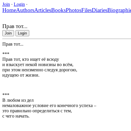
Join
·
Login
·
Home
Authors
Articles
Books
Photos
Files
Diaries
Biographi
Прав тот...
Join
Login
Прав тот...
***
Прав тот, кто ищет её всюду
и взыскует некой новизны во всём,
при этом неизменно следуя дорогою,
идущею от жизни.
***
В любом из дел
немаловажное условие его конечного успеха –
это правильно определиться с тем,
с чего начать.