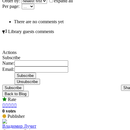
Order by:
expand all
Per page:
There are no comments yet
Library guests comments
Actions
Subscribe
Name:
Email:
Subscribe
Sha
Back to Blog
Rate





0 votes
Publisher
Владимир Лучит