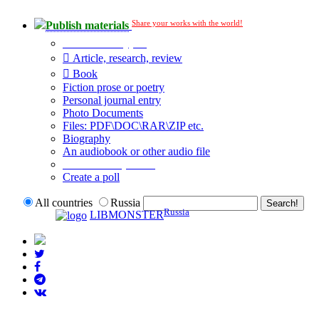
Share your works with the world!
Publish materials
Publication type?
Article, research, review
Book
Fiction prose or poetry
Personal journal entry
Photo Documents
Files: PDF\DOC\RAR\ZIP etc.
Biography
An audiobook or other audio file
Additional options:
Create a poll
All countries
Russia
Russia
LIBMONSTER