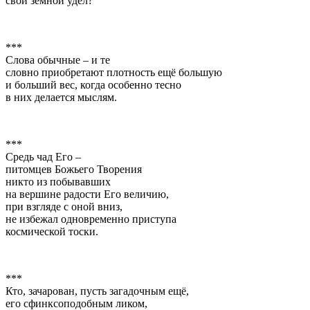
свой земной удел?
***
Слова обычные – и те
словно приобретают плотность ещё большую
и больший вес, когда особенно тесно
в них делается мыслям.
***
Средь чад Его –
питомцев Божьего Творения
никто из побывавших
на вершине радости Его величию,
при взгляде с оной вниз,
не избежал одновременно приступа
космической тоски.
***
Кто, зачарован, пусть загадочным ещё,
его сфинксоподобным ликом,