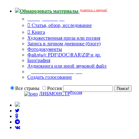
делитесь с миром!
Обнародовать материалы
Тип публикации
Статья, обзор, исследование
Книга
Художественная проза или поэзия
Запись в личном дневнике (блоге)
Фотодокументы
Файл(ы): PDF\DOC\RAR\ZIP и др.
Биография
Аудиокнига или иной звуковой файл
Дополнительные опции:
Создать голосование
Все страны
Россия
Россия
ЛИБМОНСТР