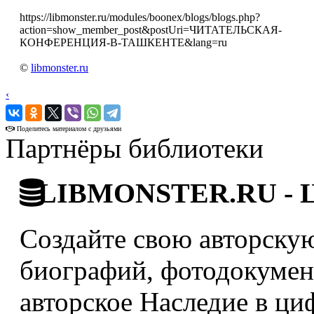
https://libmonster.ru/modules/boonex/blogs/blogs.php?
action=show_member_post&postUri=ЧИТАТЕЛЬСКАЯ-
КОНФЕРЕНЦИЯ-В-ТАШКЕНТЕ&lang=ru
©
libmonster.ru
‹
›
Поделитесь материалом с друзьями
Партнёры библиотеки
LIBMONSTER.RU - Ци
Создайте свою авторскую
биографий, фотодокумент
авторское Наследие в ци