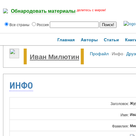
делитесь с миром!
Обнародовать материалы
Все страны
Россия
Главная
Авторы
Статьи
Книг
Профайл
·
Инфо
·
Друз
Иван Милютин
ИНФО
Жу
Заголовок:
Ив
Имя:
Ми
Фамилия: