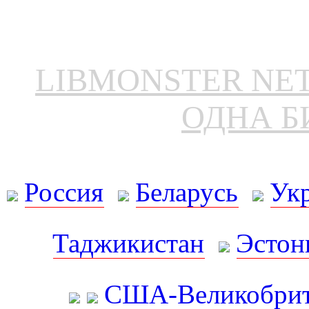
LIBMONSTER N
ОДНА Б
Россия
Беларусь
Ук
Таджикистан
Эстон
США-Великобрит