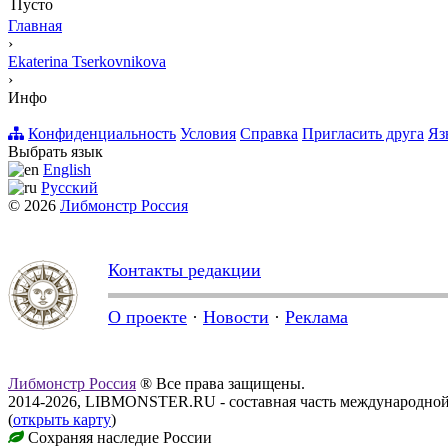
Пусто
Главная
›
Ekaterina Tserkovnikova
›
Инфо
Конфиденциальность
Условия
Справка
Пригласить друга
Яз
Выбрать язык
English
Русский
© 2026
Либмонстр Россия
Контакты редакции
О проекте
·
Новости
·
Реклама
Либмонстр Россия
® Все права защищены.
2014-2026, LIBMONSTER.RU - составная часть международной
(
открыть карту
)
Сохраняя наследие России