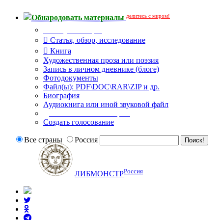
делитесь с миром!
Обнародовать материалы
Тип публикации
Статья, обзор, исследование
Книга
Художественная проза или поэзия
Запись в личном дневнике (блоге)
Фотодокументы
Файл(ы): PDF\DOC\RAR\ZIP и др.
Биография
Аудиокнига или иной звуковой файл
Дополнительные опции:
Создать голосование
Все страны
Россия
Россия
ЛИБМОНСТР