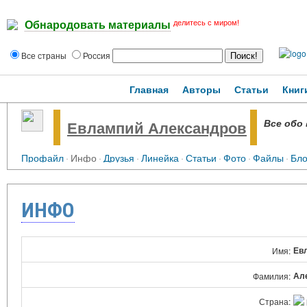
делитесь с миром!
Обнародовать материалы
Все страны
Россия
Главная
Авторы
Статьи
Книг
Все обо 
Евлампий Александров
Профайл
·
Инфо
·
Друзья
·
Линейка
·
Статьи
·
Фото
·
Файлы
·
Бло
ИНФО
Ев
Имя:
Ал
Фамилия:
Страна: