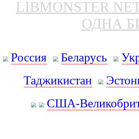
LIBMONSTER N
ОДНА Б
Россия
Беларусь
Ук
Таджикистан
Эстон
США-Великобрит