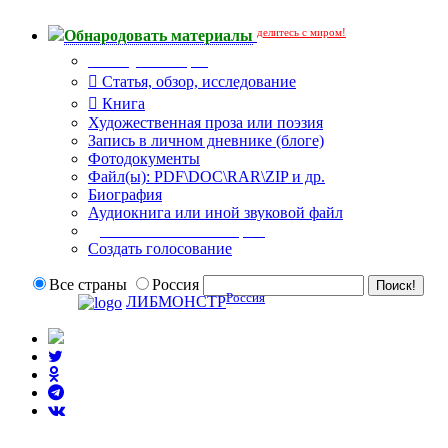
делитесь с миром!
Обнародовать материалы
Тип публикации
Статья, обзор, исследование
Книга
Художественная проза или поэзия
Запись в личном дневнике (блоге)
Фотодокументы
Файл(ы): PDF\DOC\RAR\ZIP и др.
Биография
Аудиокнига или иной звуковой файл
Дополнительные опции:
Создать голосование
Все страны
Россия
Россия
ЛИБМОНСТР