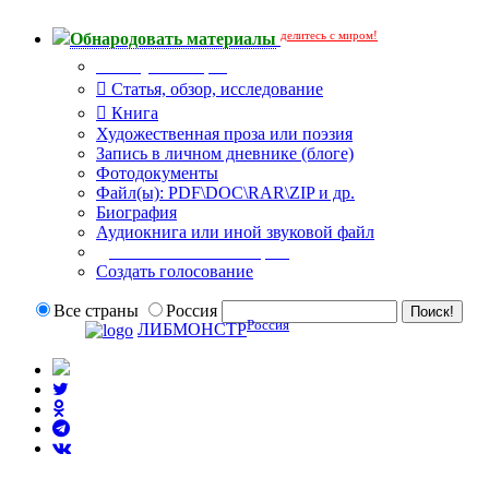
делитесь с миром!
Обнародовать материалы
Тип публикации
Статья, обзор, исследование
Книга
Художественная проза или поэзия
Запись в личном дневнике (блоге)
Фотодокументы
Файл(ы): PDF\DOC\RAR\ZIP и др.
Биография
Аудиокнига или иной звуковой файл
Дополнительные опции:
Создать голосование
Все страны
Россия
Россия
ЛИБМОНСТР