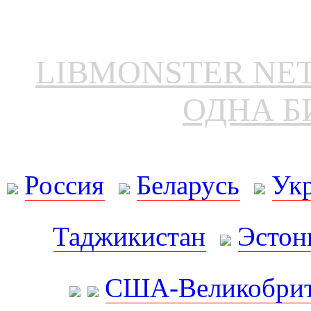
LIBMONSTER N
ОДНА Б
Россия
Беларусь
Ук
Таджикистан
Эстон
США-Великобрит