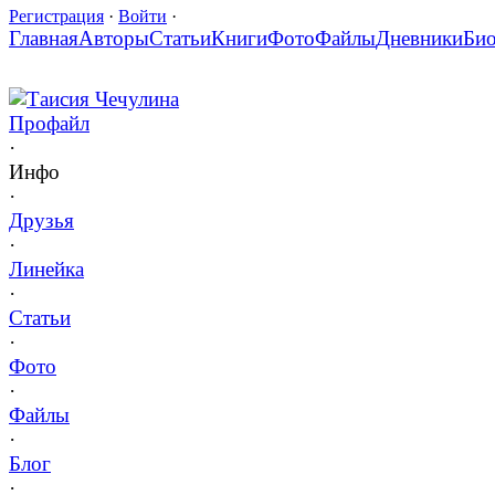
Регистрация
·
Войти
·
Главная
Авторы
Статьи
Книги
Фото
Файлы
Дневники
Би
Таисия Чечулина
Профайл
·
Инфо
·
Друзья
·
Линейка
·
Статьи
·
Фото
·
Файлы
·
Блог
·