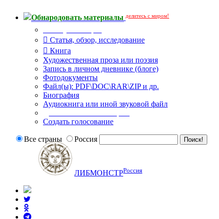
делитесь с миром!
Обнародовать материалы
Тип публикации
Статья, обзор, исследование
Книга
Художественная проза или поэзия
Запись в личном дневнике (блоге)
Фотодокументы
Файл(ы): PDF\DOC\RAR\ZIP и др.
Биография
Аудиокнига или иной звуковой файл
Дополнительные опции:
Создать голосование
Все страны
Россия
Россия
ЛИБМОНСТР