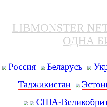
LIBMONSTER N
ОДНА Б
Россия
Беларусь
Ук
Таджикистан
Эстон
США-Великобрит