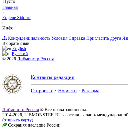
Пусто
Главная
›
Eugene Sidorof
›
Инфо
Конфиденциальность
Условия
Справка
Пригласить друга
Яз
Выбрать язык
English
Русский
© 2026
Либмонстр Россия
Контакты редакции
О проекте
·
Новости
·
Реклама
Либмонстр Россия
® Все права защищены.
2014-2026, LIBMONSTER.RU - составная часть международной
(
открыть карту
)
Сохраняя наследие России