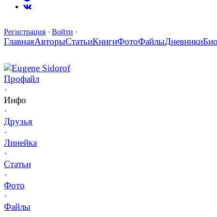
Регистрация
·
Войти
·
Главная
Авторы
Статьи
Книги
Фото
Файлы
Дневники
Би
Eugene Sidorof
Профайл
·
Инфо
·
Друзья
·
Линейка
·
Статьи
·
Фото
·
Файлы