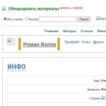
делитесь с миром!
Обнародовать материалы
Все страны
Россия
Главная
Авторы
Статьи
Книг
Профайл
·
Инфо
·
Друзья
·
Роман Волох
ИНФО
Ро
Имя:
Во
Фамилия:
Страна: