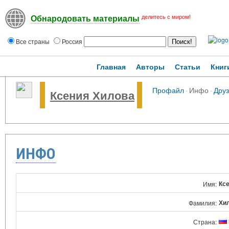
делитесь с миром!
Обнародовать материалы
Все страны
Россия
Главная
Авторы
Статьи
Книг
Профайл
·
Инфо
·
Друз
Ксения Хилова
ИНФО
Кс
Имя:
Хи
Фамилия:
Страна: