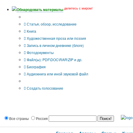
делитесь с миром!
Обнародовать материалы
Тип публикации
Статья, обзор, исследование
Книга
Художественная проза или поэзия
Запись в личном дневнике (блоге)
Фотодокументы
Файл(ы): PDF\DOC\RAR\ZIP и др.
Биография
Аудиокнига или иной звуковой файл
Дополнительные опции:
Создать голосование
Все страны
Россия