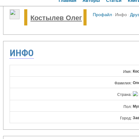
Главная
Авторы
Статьи
Книг
Профайл
·
Инфо
·
Дру
Костылев Олег
ИНФО
Ко
Имя:
Ол
Фамилия:
Страна:
Му
Пол:
За
Город: