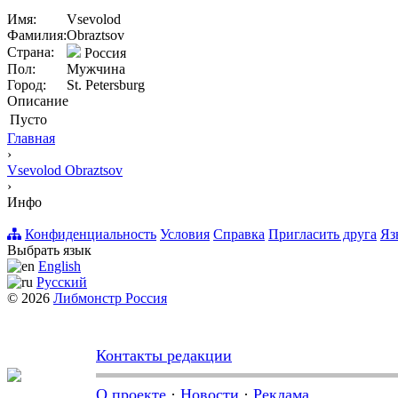
Имя:
Vsevolod
Фамилия:
Obraztsov
Страна:
Россия
Пол:
Мужчина
Город:
St. Petersburg
Описание
Пусто
Главная
›
Vsevolod Obraztsov
›
Инфо
Конфиденциальность
Условия
Справка
Пригласить друга
Яз
Выбрать язык
English
Русский
© 2026
Либмонстр Россия
Контакты редакции
О проекте
·
Новости
·
Реклама