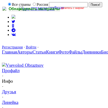
Все страны
Россия
Россия
делитесь с миром!
ЛИБМОНСТР
Обнародовать материалы
Регистрация
·
Войти
·
Главная
Авторы
Статьи
Книги
Фото
Файлы
Дневники
Би
Vsevolod Obraztsov
Профайл
·
Инфо
·
Друзья
·
Линейка
·