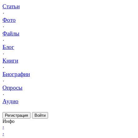
Статьи
·
Фото
·
Файлы
·
Блог
·
Книги
·
Биографии
·
Опросы
·
Аудио
Регистрация
Войти
Инфо
‹
›