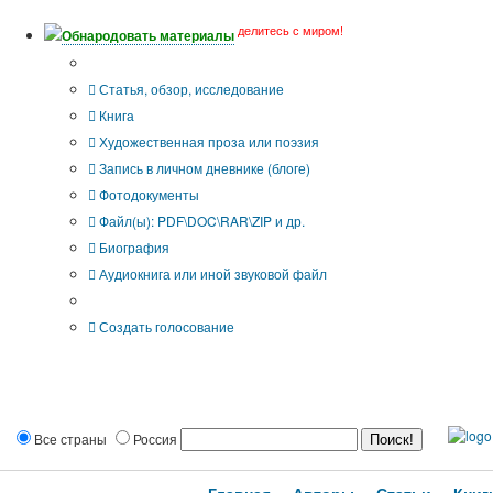
делитесь с миром!
Обнародовать материалы
Тип публикации
Статья, обзор, исследование
Книга
Художественная проза или поэзия
Запись в личном дневнике (блоге)
Фотодокументы
Файл(ы): PDF\DOC\RAR\ZIP и др.
Биография
Аудиокнига или иной звуковой файл
Дополнительные опции:
Создать голосование
Все страны
Россия