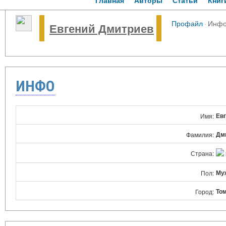
Главная
Авторы
Статьи
Книг
Профайл
·
Инф
Евгений Дмитриев
ИНФО
Ев
Имя:
Дм
Фамилия:
Страна:
Му
Пол:
То
Город: